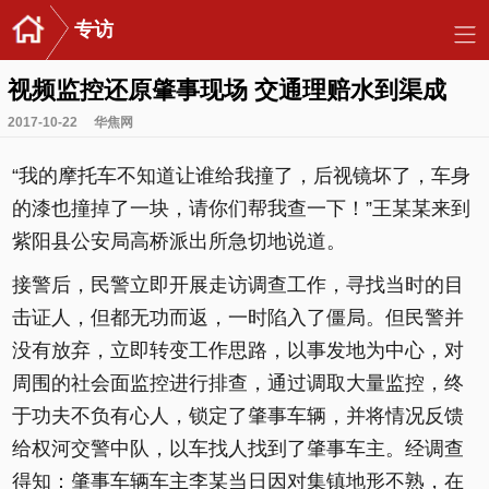
专访
视频监控还原肇事现场 交通理赔水到渠成
2017-10-22
华焦网
“我的摩托车不知道让谁给我撞了，后视镜坏了，车身
的漆也撞掉了一块，请你们帮我查一下！”王某某来到
紫阳县公安局高桥派出所急切地说道。
接警后，民警立即开展走访调查工作，寻找当时的目
击证人，但都无功而返，一时陷入了僵局。但民警并
没有放弃，立即转变工作思路，以事发地为中心，对
周围的社会面监控进行排查，通过调取大量监控，终
于功夫不负有心人，锁定了肇事车辆，并将情况反馈
给权河交警中队，以车找人找到了肇事车主。经调查
得知：肇事车辆车主李某当日因对集镇地形不熟，在