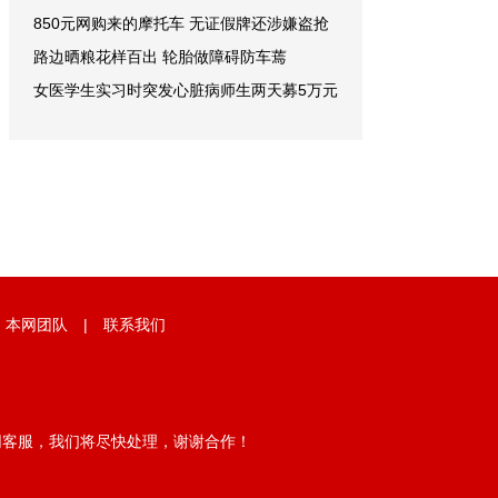
850元网购来的摩托车 无证假牌还涉嫌盗抢
路边晒粮花样百出 轮胎做障碍防车蔫
女医学生实习时突发心脏病师生两天募5万元
|
本网团队
|
联系我们
网客服，我们将尽快处理，谢谢合作！