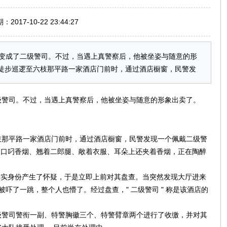
017-10-22 23:44:27
变成了二级警司。不过，当遇上真警察后，他被坐姿与随意的形
4 名民警徒步巡逻至六枝那平路一家酒店门前时，通过酒店橱窗，民警发
级警司。不过，当遇上真警察后，他被坐姿与随意的形象出卖了。
巡逻至六枝那平路一家酒店门前时，通过酒店橱窗，民警发现一个佩戴二级警
歪斜、口叼香烟、翘着二郎腿、敞着衣服、耳朵上还夹着香烟，正在陶醉
对其真实身份产生了怀疑，于是立即上前对其盘查。当突然发现大厅进来
 " 被吓了一跳，整个人也懵了。经过盘查，" 二级警司 " 称是该酒店的
级警司警衔一副、特警胸徽三个、特警臂章两个进行了收缴，并对其