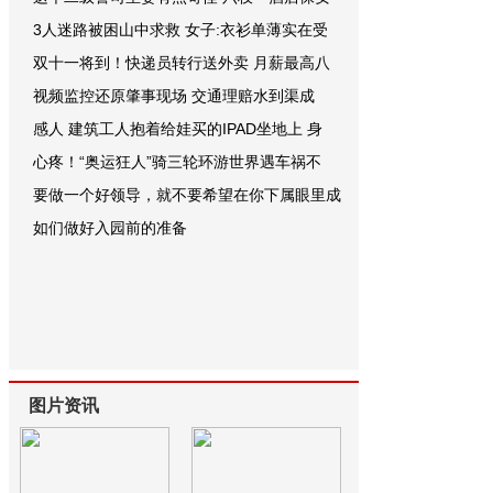
3人迷路被困山中求救 女子:衣衫单薄实在受
双十一将到！快递员转行送外卖 月薪最高八
视频监控还原肇事现场 交通理赔水到渠成
感人 建筑工人抱着给娃买的IPAD坐地上 身
心疼！“奥运狂人”骑三轮环游世界遇车祸不
要做一个好领导，就不要希望在你下属眼里成
如们做好入园前的准备
图片资讯