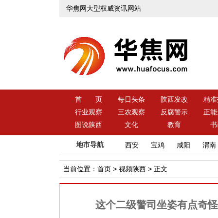
华焦网大型权威资讯网站
首 页
每日头条
陕西发改
精准
行业观察
三农观察
反腐警示
正能
图说陕西
文化
教育
书
地市导航
西安
宝鸡
咸阳
渭南
当前位置：
首页
>
视频陕西
> 正文
这个二级警司坐姿有点奇怪