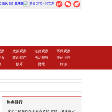
观察
政策观察
道德观察
环保观察
美食
陕西特产
法治观察
美丽乡村
康
娱乐
财经
旅游
热点排行
这个二级警司坐姿有点奇怪 六枝一酒店保安