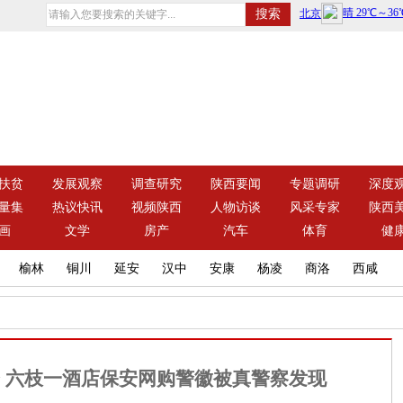
扶贫
发展观察
调查研究
陕西要闻
专题调研
深度
量集
热议快讯
视频陕西
人物访谈
风采专家
陕西
画
文学
房产
汽车
体育
健
榆林
铜川
延安
汉中
安康
杨凌
商洛
西咸
 六枝一酒店保安网购警徽被真警察发现