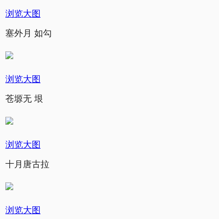
浏览大图
塞外月 如勾
浏览大图
苍塬无 垠
浏览大图
十月唐古拉
浏览大图