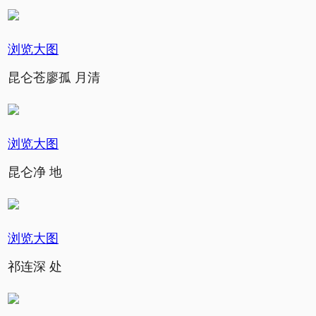
浏览大图
昆仑苍廖孤 月清
浏览大图
昆仑净 地
浏览大图
祁连深 处