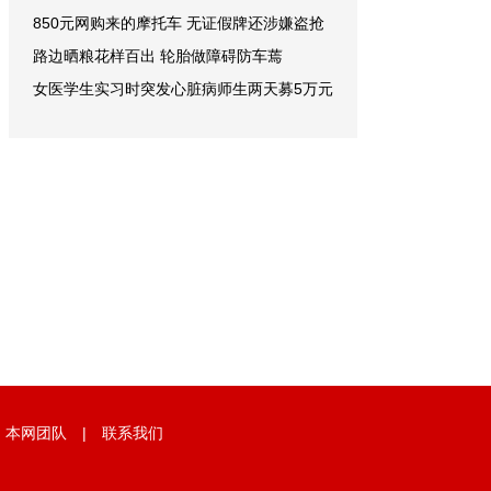
850元网购来的摩托车 无证假牌还涉嫌盗抢
路边晒粮花样百出 轮胎做障碍防车蔫
女医学生实习时突发心脏病师生两天募5万元
|
本网团队
|
联系我们