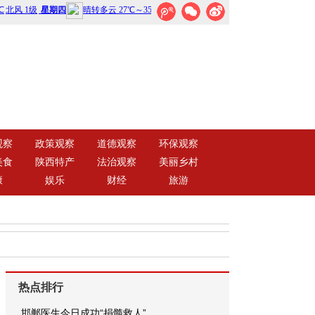
观察
政策观察
道德观察
环保观察
美食
陕西特产
法治观察
美丽乡村
康
娱乐
财经
旅游
热点排行
邯郸医生今日成功“捐髓救人”