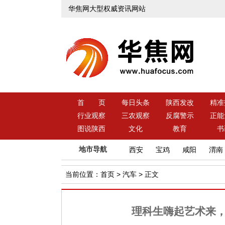
华焦网大型权威资讯网站
首 页
每日头条
陕西发改
精准
行业观察
三农观察
反腐警示
正能
图说陕西
文化
教育
书
地市导航
西安
宝鸡
咸阳
渭南
当前位置：
首页
>
汽车
> 正文
理科生嗨起艺术来