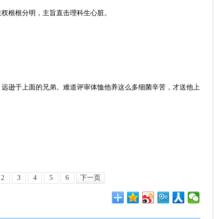
枝杈根根分明，主旨直击理科生心脏。
，远逊于上面的兄弟。难道评审体恤他养这么多细菌辛苦，才送他上
2
3
4
5
6
下一页