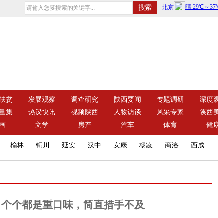
扶贫
发展观察
调查研究
陕西要闻
专题调研
深度
量集
热议快讯
视频陕西
人物访谈
风采专家
陕西
画
文学
房产
汽车
体育
健
榆林
铜川
延安
汉中
安康
杨凌
商洛
西咸
，个个都是重口味，简直措手不及