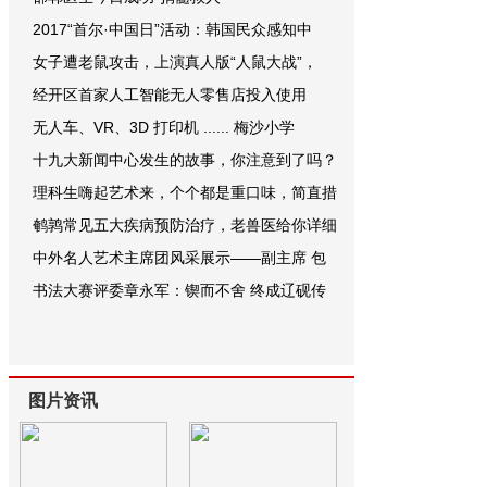
2017“首尔·中国日”活动：韩国民众感知中
女子遭老鼠攻击，上演真人版“人鼠大战”，
经开区首家人工智能无人零售店投入使用
无人车、VR、3D 打印机 ...... 梅沙小学
十九大新闻中心发生的故事，你注意到了吗？
理科生嗨起艺术来，个个都是重口味，简直措
鹌鹑常见五大疾病预防治疗，老兽医给你详细
中外名人艺术主席团风采展示——副主席 包
书法大赛评委章永军：锲而不舍 终成辽砚传
图片资讯