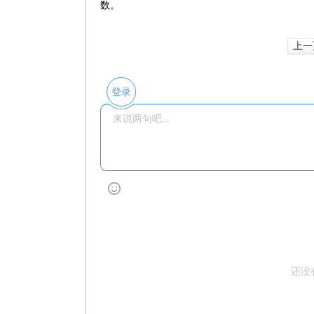
数。
上一
登录
还没