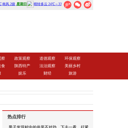
观察
政策观察
道德观察
环保观察
美食
陕西特产
法治观察
美丽乡村
康
娱乐
财经
旅游
热点排行
男子发现村中的井里不对劲，下去一看，赶紧