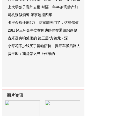
上大学独子意外去世 时隔一年46岁高龄产妇
司机疑似酒驾 肇事连撞四车
卡里余额还剩2万，商家却关门了，这些储值
28日起三环金牛立交周边路网交通组织调整
古乐器奏响盛唐韵 第三届“方锦龙 · 深
小哥花不少钱买了辆帕萨特，揭开车膜后路人
贾平凹：我是怎么当上作家的
图片资讯