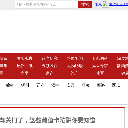
扶贫
发展观察
调查研究
陕西要闻
专题调研
深度
量集
热议快讯
视频陕西
人物访谈
风采专家
陕西
画
文学
房产
汽车
体育
健
榆林
铜川
延安
汉中
安康
杨凌
商洛
西咸
家却关门了，这些储值卡陷阱你要知道