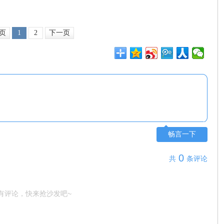
页
1
2
下一页
畅言一下
0
共
条评论
有评论，快来抢沙发吧~