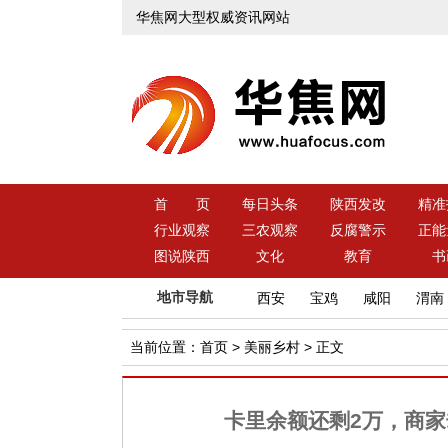
华焦网大型权威资讯网站
首 页
每日头条
陕西发改
精准
行业观察
三农观察
反腐警示
正能
图说陕西
文化
教育
书
地市导航
西安
宝鸡
咸阳
渭南
当前位置：
首页
>
美丽乡村
> 正文
卡里余额还剩2万，商