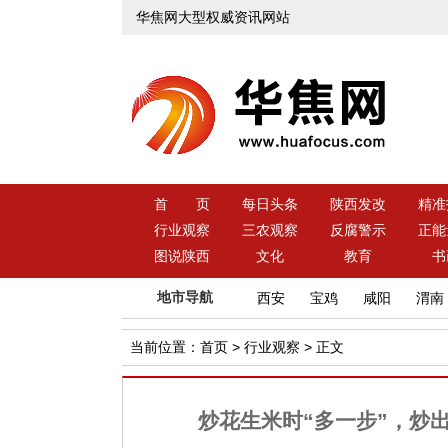
华焦网大型权威资讯网站
首 页
每日头条
陕西发改
精准
行业观察
三农观察
反腐警示
正能
图说陕西
文化
教育
书
地市导航
西安
宝鸡
咸阳
渭南
当前位置：
首页
>
行业观察
> 正文
炒花生米时“多一步”，炒