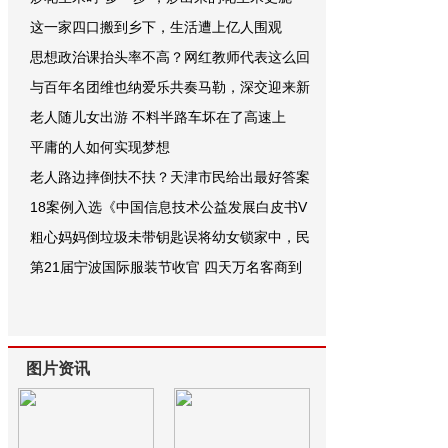
这一家四口搬到乡下，生活遭上亿人围观
思想政治课抬头率不高？网红教师代表这么回
与百年名团维也纳爱乐共奏马勒，深交迎来新
老人随儿女出游 不料半路车坏在了高速上
平庸的人如何实现梦想
老人路边摔倒扶不扶？天津市民给出最好答案
18案例入选《中国信息技术公益发展白皮书V
粗心妈妈倒垃圾未带钥匙误将幼女锁家中，民
第21届宁波国际服装节收官 四天万名客商到
图片资讯