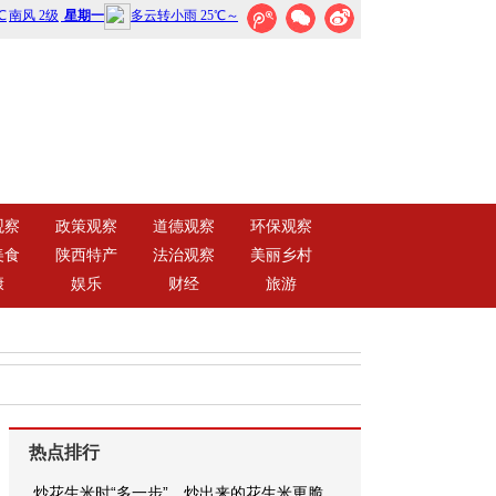
观察
政策观察
道德观察
环保观察
美食
陕西特产
法治观察
美丽乡村
康
娱乐
财经
旅游
热点排行
炒花生米时“多一步”，炒出来的花生米更脆