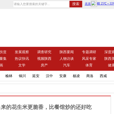
扶贫
发展观察
调查研究
陕西要闻
专题调研
深度
量集
热议快讯
视频陕西
人物访谈
风采专家
陕西
画
文学
房产
汽车
体育
健
榆林
铜川
延安
汉中
安康
杨凌
商洛
西咸
出来的花生米更脆香，比餐馆炒的还好吃