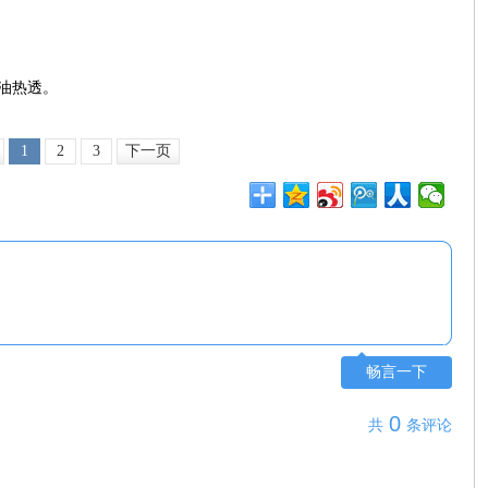
油热透。
1
2
3
下一页
畅言一下
0
共
条评论