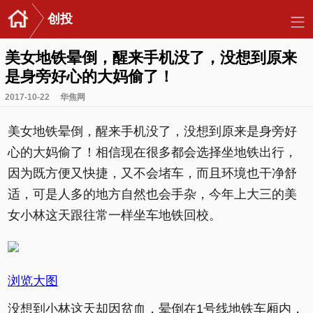
创投
美女地铁晕倒，醒来手机没了，没想到原来
是身旁好心的大妈偷了！
2017-10-22
华焦网
美女地铁晕倒，醒来手机没了，没想到原来是身旁好
心的大妈偷了！相信现在很多都会选择坐地铁出行，
因为既方便又快捷，又不会堵车，而且环境也干净舒
适，可是人多的地方自然也会手杂，今年上大三的美
女小林这天跟往常一样坐车地铁回校。
浏览大图
没想到小林这天却因贫血，晕倒在1号线地铁车厢内，