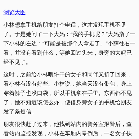
浏览大图
小林想拿手机给朋友打个电话，这才发现手机不见
了。于是她问了一下大妈：“我的手机呢？”大妈指了一
下小林的左边：“可能是被那个人拿走了。”小薛往右一
看，并没有看到什么，等她回过头来，身旁的大妈已
经不见了。
这时，之前给小林喂饼干的女子和同伴又折了回来，
看小林有没有好些。小林说，她当天没有带包，身上
穿着裤子也没口袋，所以手机拿在手里。东西都不见
了，她不知道该怎么办，便借身旁女子的手机给朋友
发了条短信。
朋友很快赶了过来，他找到站内的警务室报警后，查
看站内监控发现，小林在车厢内晕倒后，一名女子扶