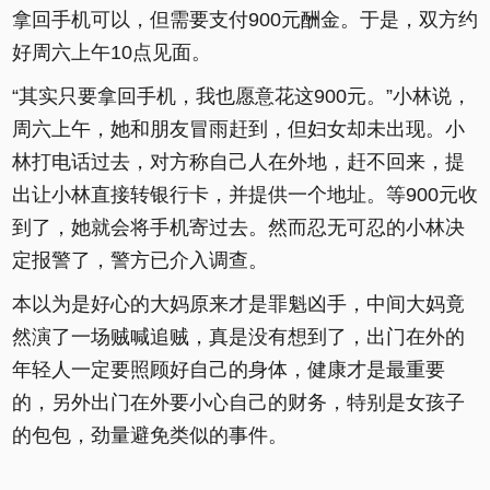
拿回手机可以，但需要支付900元酬金。于是，双方约
好周六上午10点见面。
“其实只要拿回手机，我也愿意花这900元。”小林说，
周六上午，她和朋友冒雨赶到，但妇女却未出现。小
林打电话过去，对方称自己人在外地，赶不回来，提
出让小林直接转银行卡，并提供一个地址。等900元收
到了，她就会将手机寄过去。然而忍无可忍的小林决
定报警了，警方已介入调查。
本以为是好心的大妈原来才是罪魁凶手，中间大妈竟
然演了一场贼喊追贼，真是没有想到了，出门在外的
年轻人一定要照顾好自己的身体，健康才是最重要
的，另外出门在外要小心自己的财务，特别是女孩子
的包包，劲量避免类似的事件。