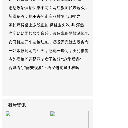
思想政治课抬头率不高？网红教师代表这么回
新疆福彩：抹不去的走亲驻村情 “五同”之
家长麻将桌上激战正酣 俩娃走失2小时浑然
癌症奶奶零起步学音乐，医院弹钢琴鼓励其他
女司机边开车边抢红包，还没弄完就当场丧命
一姑娘收到定制油画，感觉一瞬间，美丽被偷
点外卖给差评是罪？女子被怼“饭桶”后遭4
台媒看“卢丽安现象”：给民进党当头棒喝
图片资讯