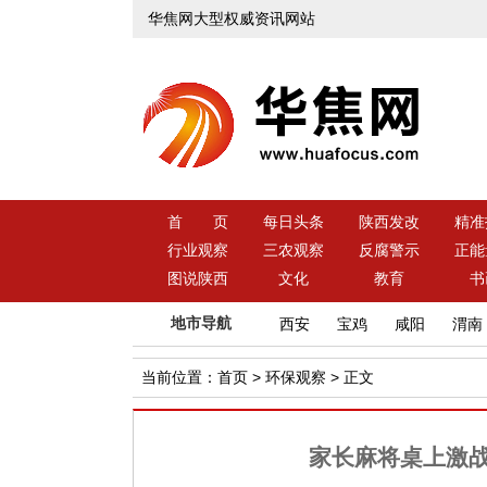
华焦网大型权威资讯网站
首 页
每日头条
陕西发改
精准
行业观察
三农观察
反腐警示
正能
图说陕西
文化
教育
书
地市导航
西安
宝鸡
咸阳
渭南
当前位置：
首页
>
环保观察
> 正文
家长麻将桌上激战