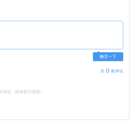
畅言一下
0
共
条评论
有评论，快来抢沙发吧~