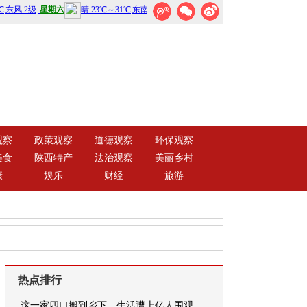
观察
政策观察
道德观察
环保观察
美食
陕西特产
法治观察
美丽乡村
康
娱乐
财经
旅游
热点排行
这一家四口搬到乡下，生活遭上亿人围观