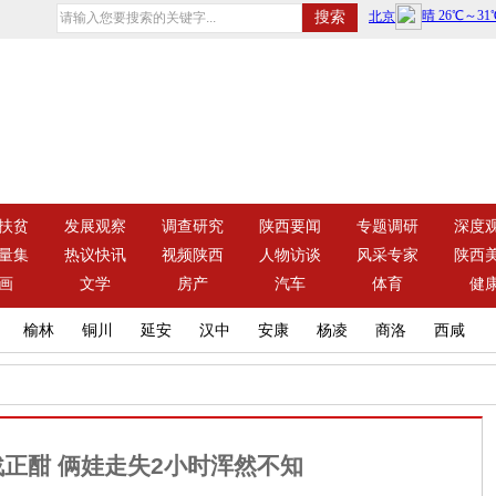
扶贫
发展观察
调查研究
陕西要闻
专题调研
深度
量集
热议快讯
视频陕西
人物访谈
风采专家
陕西
画
文学
房产
汽车
体育
健
榆林
铜川
延安
汉中
安康
杨凌
商洛
西咸
正酣 俩娃走失2小时浑然不知